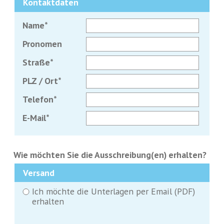
Kontaktdaten
Pflichtfeld
Name
*
Pronomen
Pflichtfeld
Straße
*
Pflichtfeld
PLZ / Ort
*
Pflichtfeld
Telefon
*
Pflichtfeld
E-Mail
*
Wie möchten Sie die Ausschreibung(en) erhalten?
Versand
Ich möchte die Unterlagen per Email (PDF)
erhalten